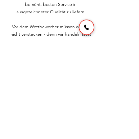
bemüht, besten Service in
ausgezeichneter Qualität zu liefern.
Vor dem Wettbewerber müssen wir uns
nicht verstecken - denn wir handeln stets
fair - preiswert - schnell.
Zahlreiche Kunden haben uns bereits Ihr
Vertrauen geschenkt...
Von Herzen vielen Dank !
Datenschutz